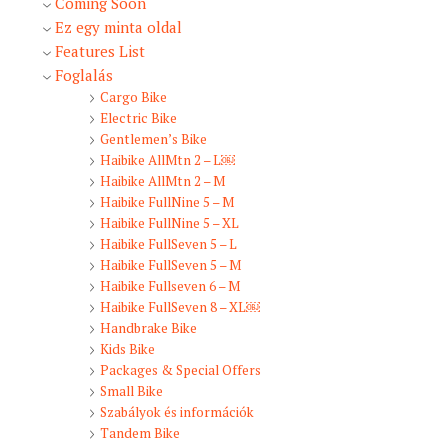
Coming Soon
Ez egy minta oldal
Features List
Foglalás
Cargo Bike
Electric Bike
Gentlemen’s Bike
Haibike AllMtn 2 – L￼
Haibike AllMtn 2 – M
Haibike FullNine 5 – M
Haibike FullNine 5 – XL
Haibike FullSeven 5 – L
Haibike FullSeven 5 – M
Haibike Fullseven 6 – M
Haibike FullSeven 8 – XL￼
Handbrake Bike
Kids Bike
Packages & Special Offers
Small Bike
Szabályok és információk
Tandem Bike