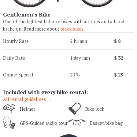
Gentlemen’s Bike
One of the lightest balance bikes with air tires and a hand
brake on. Read more about
black bikes
.
Hourly Rate
2 hr min
$ 8
Daily Rate
1 day min
$ 32
Online Special
20 %
$ 25
Included with every bike rental:
All rental guidelines →
Helmet
Bike lock
GPS-Guided audio tour
Basket/bike bag