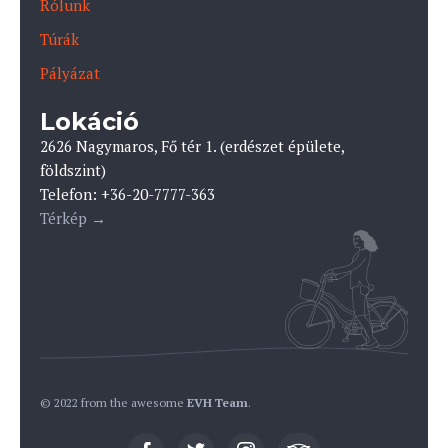
Rólunk
Túrák
Pályázat
Lokáció
2626 Nagymaros, Fő tér 1. (erdészet épülete,
földszint)
Telefon: +36-20-7777-363
Térkép →
© 2022 from the awesome
EVH Team
.