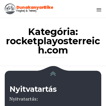
Sk
to
Kategória:
co
rocketplayosterreic
h.com
Nyitvatartás
Nyitvatartás: